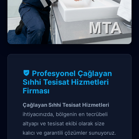
Sıhhi Tesisat Garantili çözüm
Profesyonel Çağlayan
Çağlayan Sıhhi
Sıhhi Tesisat Hizmetleri
Firması
Tesisat Hizmetleri
Çağlayan Sıhhi Tesisat Hizmetleri
ihtiyacınızda, bölgenin en tecrübeli
altyapı ve tesisat ekibi olarak size
kalıcı ve garantili çözümler sunuyoruz.