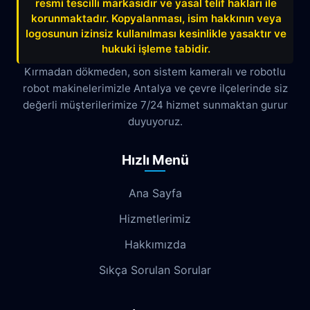
resmi tescilli markasıdır ve yasal telif hakları ile
Belek
Boğazkent
Beldibi
korunmaktadır. Kopyalanması, isim hakkının veya
Çağlayan
Çakırlar
Çankaya
logosunun izinsiz kullanılması kesinlikle yasaktır ve
hukuki işleme tabidir.
Çamyuva
Çaybaşı
Çığlık
Kırmadan dökmeden, son sistem kameralı ve robotlu
robot makinelerimizle Antalya ve çevre ilçelerinde siz
Cumhuriyet
Demircikara
Deniz
değerli müşterilerimize 7/24 hizmet sunmaktan gurur
Dokuma
Döşemealtı
Doyran
duyuyoruz.
Duacı
Düden
Düdenbaşı
Hızlı Menü
Duraliler
Dutlubahçe
Elmalı
Ana Sayfa
Emek
Emniyet
Erenköy
Hizmetlerimiz
Ermenek
Esentepe
Eskisanayi
Hakkımızda
Etiler
Fabrikalar
Fatih
Fener
Sıkça Sorulan Sorular
Fettahlı
Fevziçakmak
Gebizli