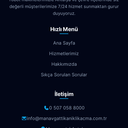
değerli müşterilerimize 7/24 hizmet sunmaktan gurur
Dokuma
Döşemealtı
Doyran
duyuyoruz.
Duacı
Düden
Düdenbaşı
Hızlı Menü
Duraliler
Dutlubahçe
Elmalı
Ana Sayfa
Emek
Emniyet
Erenköy
Hizmetlerimiz
Ermenek
Esentepe
Eskisanayi
Hakkımızda
Etiler
Fabrikalar
Fatih
Fener
Sıkça Sorulan Sorular
Fettahlı
Fevziçakmak
Gebizli
İletişim
Gençlik
Geyikbayırı
Göksu
Göynük
Güloluk
Gülveren
0 507 058 8000
Gündoğdu
Güneş
Gürsu
info@manavgattikaniklikacma.com.tr