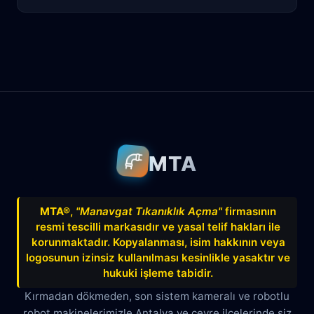
Antalya
Manavgat
Side
Ahatlı
Alanya
Akdenizsanayi
Aksu
Altındağ
Altınkum
Altınova
Arapsuyu
Aşağıkaraman
MTA
Avnitolunay
Avsallar
Bahçelievler
Bahtılı
Balbey
Barış
Bayındır
MTA®
,
"Manavgat Tıkanıklık Açma"
firmasının
resmi tescilli markasıdır ve yasal telif hakları ile
Belek
Boğazkent
Beldibi
korunmaktadır. Kopyalanması, isim hakkının veya
Çağlayan
Çakırlar
Çankaya
logosunun izinsiz kullanılması kesinlikle yasaktır ve
hukuki işleme tabidir.
Çamyuva
Çaybaşı
Çığlık
Kırmadan dökmeden, son sistem kameralı ve robotlu
robot makinelerimizle Antalya ve çevre ilçelerinde siz
Cumhuriyet
Demircikara
Deniz