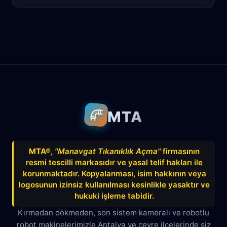
Antalya
Manavgat
Side
Ahatlı
Alanya
Akdenizsanayi
Aksu
Altındağ
Altınkum
Altınova
Arapsuyu
Aşağıkaraman
MTA
Avnitolunay
Avsallar
Bahçelievler
Bahtılı
Balbey
Barış
Bayındır
MTA®
,
"Manavgat Tıkanıklık Açma"
firmasının
resmi tescilli markasıdır ve yasal telif hakları ile
Belek
Boğazkent
Beldibi
korunmaktadır. Kopyalanması, isim hakkının veya
Çağlayan
Çakırlar
Çankaya
logosunun izinsiz kullanılması kesinlikle yasaktır ve
hukuki işleme tabidir.
Çamyuva
Çaybaşı
Çığlık
Kırmadan dökmeden, son sistem kameralı ve robotlu
robot makinelerimizle Antalya ve çevre ilçelerinde siz
Cumhuriyet
Demircikara
Deniz