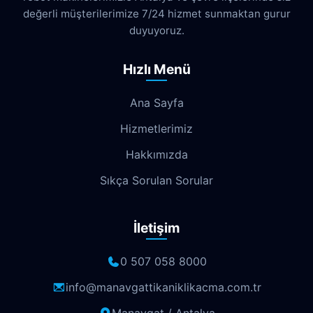
değerli müşterilerimize 7/24 hizmet sunmaktan gurur
Dokuma
Döşemealtı
Doyran
duyuyoruz.
Duacı
Düden
Düdenbaşı
Hızlı Menü
Duraliler
Dutlubahçe
Elmalı
Ana Sayfa
Emek
Emniyet
Erenköy
Hizmetlerimiz
Ermenek
Esentepe
Eskisanayi
Hakkımızda
Etiler
Fabrikalar
Fatih
Fener
Sıkça Sorulan Sorular
Fettahlı
Fevziçakmak
Gebizli
İletişim
Gençlik
Geyikbayırı
Göksu
Göynük
Güloluk
Gülveren
0 507 058 8000
Gündoğdu
Güneş
Gürsu
info@manavgattikaniklikacma.com.tr
Güvenlik
Güzelbağ
Güzelyurt