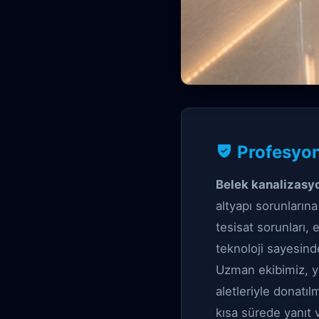
Profesyonel Kana
Profesyon
Belek Ka
Belek kanalizasy
altyapı sorunların
tesisat sorunları,
teknoloji sayesind
Uzman ekibimiz, yü
aletleriyle donatıl
kısa sürede yanıt 