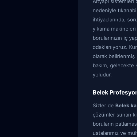
Altyapı sistemleri
nedeniyle tıkanabil
ihtiyaçlarında, sor
yıkama makineleri 
borularınızın iç ya
odaklanıyoruz. Kuru
olarak belirlenmiş
bakım, gelecekte k
yoludur.
Belek Profesyon
Sizler de
Belek k
çözümler sunan kiş
boruların patlaması
ustalarımız ve mü