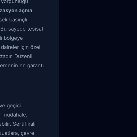
e yorgunluğu
izasyon açma
sek basınçlı
 Bu sayede tesisat
lı bölgeye
 daireler için özel
tadır. Düzenli
nlemenin en garanti
ve geçici
ir müdahale,
lir. Sertifikalı
uatlara, çevre