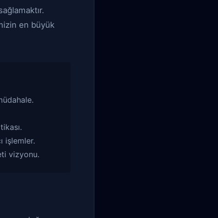
sağlamaktır.
emizin en büyük
müdahale.
tikası.
 işlemler.
ti vizyonu.