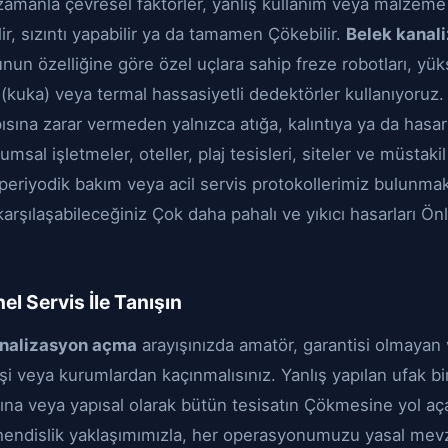
 zamanla çevresel faktörler, yanlış kullanım veya malzem
ir, sızıntı yapabilir ya da tamamen Çökebilir.
Belek kanal
unun özelliğine göre özel uçlara sahip freze robotları, yük
(kuka) veya termal hassasiyetli dedektörler kullanıyoruz.
pısına zarar vermeden yalnızca atığa, kalıntıya ya da hasar
msal işletmeler, oteller, plaj tesisleri, siteler ve müstakil
 periyodik bakım veya acil servis protokollerimiz bulunmak
arşılaşabileceğiniz Çok daha pahalı ve yıkıcı hasarları Ö
el Servis İle Tanışın
analizasyon açma
arayışınızda amatör, garantisi olmayan 
i veya kurumlardan kaçınmalısınız. Yanlış yapılan ufak b
na veya yapısal olarak bütün tesisatın Çökmesine yol açabi
hendislik yaklaşımımızla, her operasyonumuzu yasal mevz