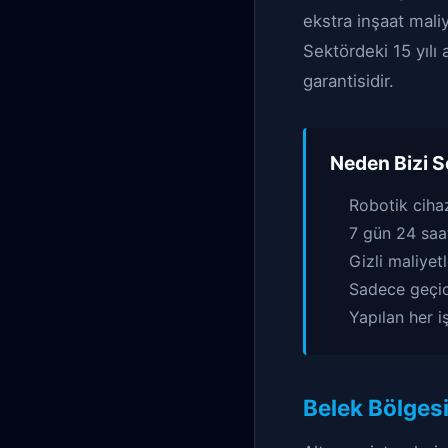
ekstra inşaat mal
Sektördeki 15 yılı
garantisidir.
Neden Bizi S
Robotik ciha
7 gün 24 saat
Gizli maliyet
Sadece geçici
Yapılan her i
Belek Bölges