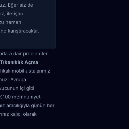
uz. Eğer siz de
z, iletişim
uzu hemen
e karıştıracaktır.
arlara dair problemler
 Tıkanıklık Açma
fikalı mobil ustalarımız
omuz, Avrupa
vucunun içi gibi
ve %100 memnuniyet
mız aracılığıyla günün her
nız kalıcı olarak