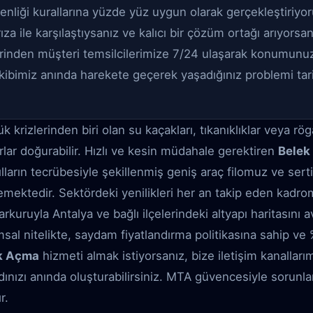
venliği kurallarına yüzde yüz uygun olarak gerçekleştiriyor
za ile karşılaştıysanız ve kalıcı bir çözüm ortağı arıyorsanı
rinden müşteri temsilcilerimize 7/24 ulaşarak konumun
Ekibimiz anında harekete geçerek yaşadığınız problemi tarih
rizlerinden biri olan su kaçakları, tıkanıklıklar veya rög
ar doğurabilir. Hızlı ve kesin müdahale gerektiren
Belek
yılların tecrübesiyle şekillenmiş geniş araç filomuz ve serti
mektedir. Sektördeki yenilikleri her an takip eden kadr
rkuruyla Antalya ve bağlı ilçelerindeki altyapı haritasını a
msal nitelikte, saydam fiyatlandırma politikasına sahip 
ık Açma
hizmeti almak istiyorsanız, bize iletişim kanalları
dınızı anında oluşturabilirsiniz. MTA güvencesiyle sorunları
r.