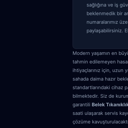
sağlığına ve iş gü
beklenmedik bir arı
numaralarımız üze
paylaşabilirsiniz. 
Modern yaşamın en büyük k
tahmin edilemeyen hasarl
ihtiyaçlarınız için, uzun 
sahada daima hazır bekle
standartlarındaki cihaz pa
bilmektedir. Siz de kuru
garantili
Belek Tıkanıkl
saati ulaşarak servis kay
çözüme kavuşturulacaktı