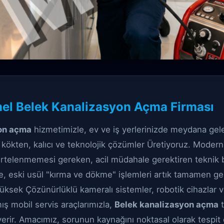
lizasyon Açma çözüm
el Belek Kanalizasyon Açma Firması
nalizasyon Açma
on açma
hizmetimizle, ev ve iş yerlerinizde meydana gele
a kökten, kalıcı ve teknolojik çözümler Üretiyoruz. Moder
 ertelenmemesi gereken, acil müdahale gerektiren teknik bi
e, eski usül "kırma ve dökme" işlemleri artık tamamen ger
ksek Çözünürlüklü kameralı sistemler, robotik cihazlar 
mış mobil servis araçlarımızla,
Belek kanalizasyon açma
t
verir. Amacımız, sorunun kaynağını noktasal olarak tespit