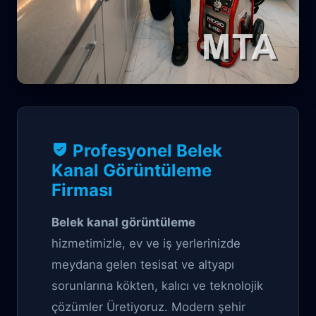
Profesyonel Tıkanıklık Açma çözüm
Profesyonel Belek
Belek Kanal
Kanal Görüntüleme
Firması
Görüntüleme
Belek kanal görüntüleme
hizmetimizle, ev ve iş yerlerinizde
meydana gelen tesisat ve altyapı
sorunlarına kökten, kalıcı ve teknolojik
çözümler Üretiyoruz. Modern şehir