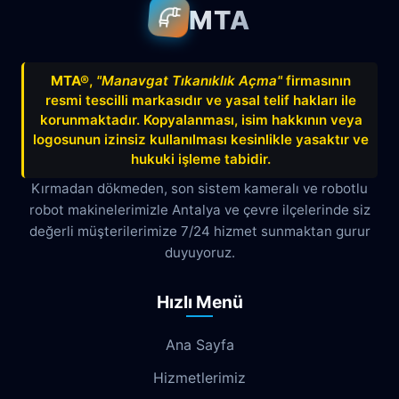
MTA
Avnitolunay
Avsallar
Bahçelievler
Bahtılı
Balbey
Barış
Bayındır
MTA®
,
"Manavgat Tıkanıklık Açma"
firmasının
resmi tescilli markasıdır ve yasal telif hakları ile
Belek
Boğazkent
Beldibi
korunmaktadır. Kopyalanması, isim hakkının veya
Çağlayan
Çakırlar
Çankaya
logosunun izinsiz kullanılması kesinlikle yasaktır ve
hukuki işleme tabidir.
Çamyuva
Çaybaşı
Çığlık
Kırmadan dökmeden, son sistem kameralı ve robotlu
robot makinelerimizle Antalya ve çevre ilçelerinde siz
Cumhuriyet
Demircikara
Deniz
değerli müşterilerimize 7/24 hizmet sunmaktan gurur
Dokuma
Döşemealtı
Doyran
duyuyoruz.
Duacı
Düden
Düdenbaşı
Hızlı Menü
Duraliler
Dutlubahçe
Elmalı
Ana Sayfa
Emek
Emniyet
Erenköy
Hizmetlerimiz
Ermenek
Esentepe
Eskisanayi