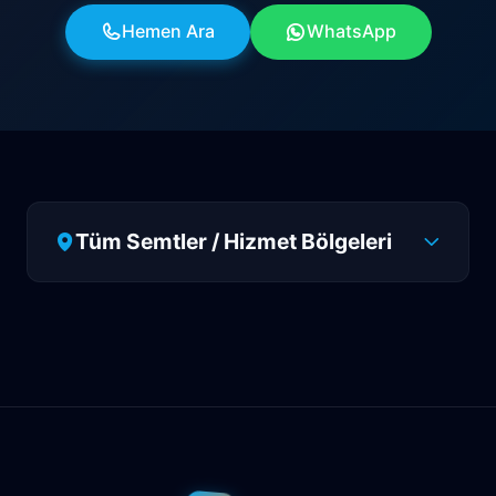
Hemen Ara
WhatsApp
Tüm Semtler / Hizmet Bölgeleri
Antalya
Manavgat
Side
Ahatlı
Alanya
Akdenizsanayi
Aksu
Altındağ
Altınkum
Altınova
Arapsuyu
Aşağıkaraman