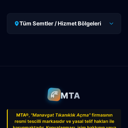
Tüm Semtler / Hizmet Bölgeleri
Antalya
Manavgat
Side
Ahatlı
Alanya
Akdenizsanayi
Aksu
Altındağ
Altınkum
Altınova
Arapsuyu
Aşağıkaraman
MTA
Avnitolunay
Avsallar
Bahçelievler
Bahtılı
Balbey
Barış
Bayındır
MTA®
,
"Manavgat Tıkanıklık Açma"
firmasının
resmi tescilli markasıdır ve yasal telif hakları ile
Belek
Boğazkent
Beldibi
korunmaktadır. Kopyalanması, isim hakkının veya