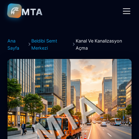
MTA
Ana
Beldibi Semt
Kanal Ve Kanalizasyon
Sayfa
Merkezi
Açma