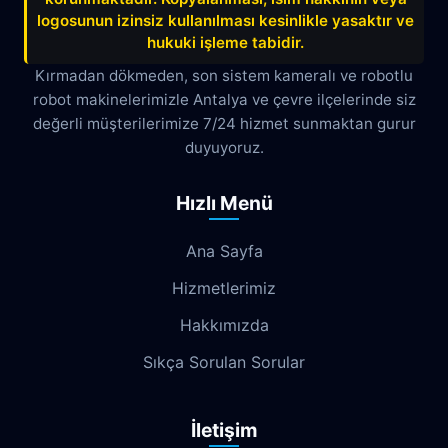
Çağlayan
Çakırlar
Çankaya
logosunun izinsiz kullanılması kesinlikle yasaktır ve
hukuki işleme tabidir.
Çamyuva
Çaybaşı
Çığlık
Kırmadan dökmeden, son sistem kameralı ve robotlu
robot makinelerimizle Antalya ve çevre ilçelerinde siz
Cumhuriyet
Demircikara
Deniz
değerli müşterilerimize 7/24 hizmet sunmaktan gurur
Dokuma
Döşemealtı
Doyran
duyuyoruz.
Duacı
Düden
Düdenbaşı
Hızlı Menü
Duraliler
Dutlubahçe
Elmalı
Ana Sayfa
Emek
Emniyet
Erenköy
Hizmetlerimiz
Ermenek
Esentepe
Eskisanayi
Hakkımızda
Etiler
Fabrikalar
Fatih
Fener
Sıkça Sorulan Sorular
Fettahlı
Fevziçakmak
Gebizli
İletişim
Gençlik
Geyikbayırı
Göksu