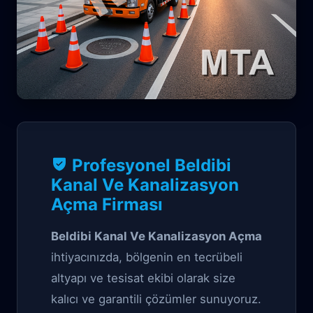
Kanal Garantili çözüm
Profesyonel Beldibi
Beldibi Kanal Ve
Kanal Ve Kanalizasyon
Açma Firması
Kanalizasyon Açma
Beldibi Kanal Ve Kanalizasyon Açma
ihtiyacınızda, bölgenin en tecrübeli
altyapı ve tesisat ekibi olarak size
kalıcı ve garantili çözümler sunuyoruz.