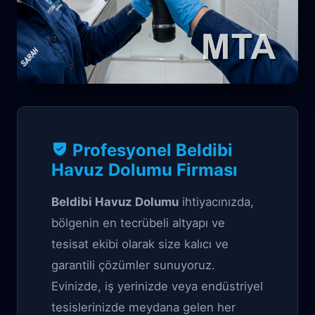
Su Nakli Garantili çözüm
Profesyonel Beldibi
Beldibi Havuz
Havuz Dolumu Firması
Dolumu
Beldibi Havuz Dolumu
ihtiyacınızda,
bölgenin en tecrübeli altyapı ve
tesisat ekibi olarak size kalıcı ve
garantili çözümler sunuyoruz.
Evinizde, iş yerinizde veya endüstriyel
tesislerinizde meydana gelen her