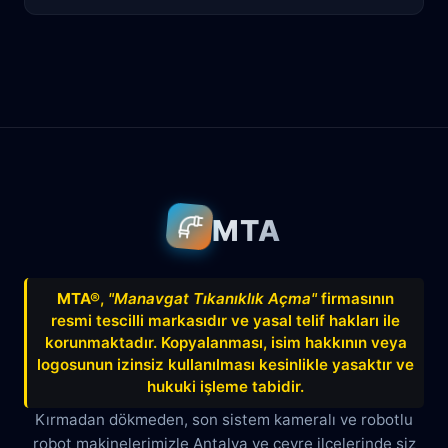
Antalya
Manavgat
Side
Ahatlı
Alanya
Akdenizsanayi
Aksu
Altındağ
Altınkum
Altınova
Arapsuyu
Aşağıkaraman
MTA
Avnitolunay
Avsallar
Bahçelievler
Bahtılı
Balbey
Barış
Bayındır
MTA®
,
"Manavgat Tıkanıklık Açma"
firmasının
resmi tescilli markasıdır ve yasal telif hakları ile
Belek
Boğazkent
Beldibi
korunmaktadır. Kopyalanması, isim hakkının veya
Çağlayan
Çakırlar
Çankaya
logosunun izinsiz kullanılması kesinlikle yasaktır ve
hukuki işleme tabidir.
Çamyuva
Çaybaşı
Çığlık
Kırmadan dökmeden, son sistem kameralı ve robotlu
robot makinelerimizle Antalya ve çevre ilçelerinde siz
Cumhuriyet
Demircikara
Deniz