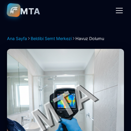
MTA
Ana Sayfa
Beldibi Semt Merkezi
Havuz Dolumu