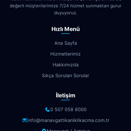
değerli müşterilerimize 7/24 hizmet sunmaktan gurur
Dokuma
Döşemealtı
Doyran
duyuyoruz.
Duacı
Düden
Düdenbaşı
Hızlı Menü
Duraliler
Dutlubahçe
Elmalı
Ana Sayfa
Emek
Emniyet
Erenköy
Hizmetlerimiz
Ermenek
Esentepe
Eskisanayi
Hakkımızda
Etiler
Fabrikalar
Fatih
Fener
Sıkça Sorulan Sorular
Fettahlı
Fevziçakmak
Gebizli
İletişim
Gençlik
Geyikbayırı
Göksu
Göynük
Güloluk
Gülveren
0 507 058 8000
Gündoğdu
Güneş
Gürsu
info@manavgattikaniklikacma.com.tr
Güvenlik
Güzelbağ
Güzelyurt