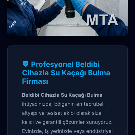
Su Kaçağı Garantili çözüm
Profesyonel Beldibi
Beldibi Cihazla Su
Cihazla Su Kaçağı Bulma
Firması
Kaçağı Bulma
Beldibi Cihazla Su Kaçağı Bulma
ihtiyacınızda, bölgenin en tecrübeli
altyapı ve tesisat ekibi olarak size
kalıcı ve garantili çözümler sunuyoruz.
Evinizde, iş yerinizde veya endüstriyel