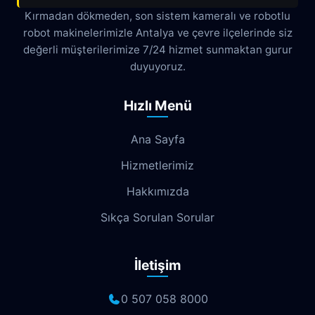
Çamyuva
Çaybaşı
Çığlık
Kırmadan dökmeden, son sistem kameralı ve robotlu
robot makinelerimizle Antalya ve çevre ilçelerinde siz
Cumhuriyet
Demircikara
Deniz
değerli müşterilerimize 7/24 hizmet sunmaktan gurur
Dokuma
Döşemealtı
Doyran
duyuyoruz.
Duacı
Düden
Düdenbaşı
Hızlı Menü
Duraliler
Dutlubahçe
Elmalı
Ana Sayfa
Emek
Emniyet
Erenköy
Hizmetlerimiz
Ermenek
Esentepe
Eskisanayi
Hakkımızda
Etiler
Fabrikalar
Fatih
Fener
Sıkça Sorulan Sorular
Fettahlı
Fevziçakmak
Gebizli
İletişim
Gençlik
Geyikbayırı
Göksu
Göynük
Güloluk
Gülveren
0 507 058 8000