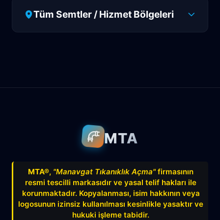
Tüm Semtler / Hizmet Bölgeleri
Antalya
Manavgat
Side
Ahatlı
Alanya
Akdenizsanayi
Aksu
Altındağ
Altınkum
Altınova
Arapsuyu
Aşağıkaraman
MTA
Avnitolunay
Avsallar
Bahçelievler
Bahtılı
Balbey
Barış
Bayındır
MTA®
,
"Manavgat Tıkanıklık Açma"
firmasının
resmi tescilli markasıdır ve yasal telif hakları ile
Belek
Boğazkent
Beldibi
korunmaktadır. Kopyalanması, isim hakkının veya
Çağlayan
Çakırlar
Çankaya
logosunun izinsiz kullanılması kesinlikle yasaktır ve
hukuki işleme tabidir.