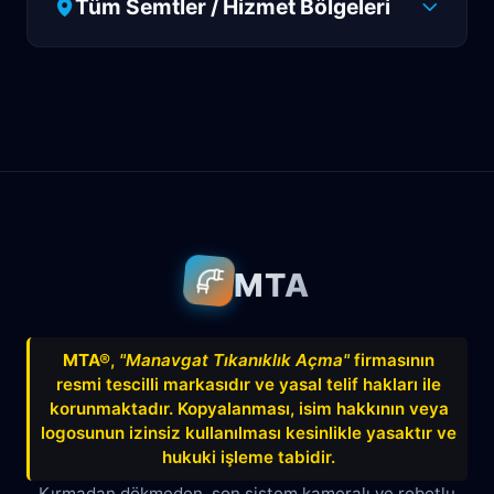
Tüm Semtler / Hizmet Bölgeleri
Antalya
Manavgat
Side
Ahatlı
Alanya
Akdenizsanayi
Aksu
Altındağ
Altınkum
Altınova
Arapsuyu
Aşağıkaraman
MTA
Avnitolunay
Avsallar
Bahçelievler
Bahtılı
Balbey
Barış
Bayındır
MTA®
,
"Manavgat Tıkanıklık Açma"
firmasının
resmi tescilli markasıdır ve yasal telif hakları ile
Belek
Boğazkent
Beldibi
korunmaktadır. Kopyalanması, isim hakkının veya
Çağlayan
Çakırlar
Çankaya
logosunun izinsiz kullanılması kesinlikle yasaktır ve
hukuki işleme tabidir.
Çamyuva
Çaybaşı
Çığlık
Kırmadan dökmeden, son sistem kameralı ve robotlu