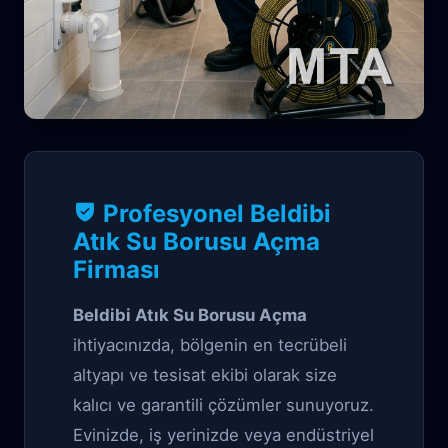
Kanal Garantili çözüm
Profesyonel Beldibi
Beldibi Atık Su
Atık Su Borusu Açma
Firması
Borusu Açma
Beldibi Atık Su Borusu Açma
ihtiyacınızda, bölgenin en tecrübeli
altyapı ve tesisat ekibi olarak size
kalıcı ve garantili çözümler sunuyoruz.
Evinizde, iş yerinizde veya endüstriyel