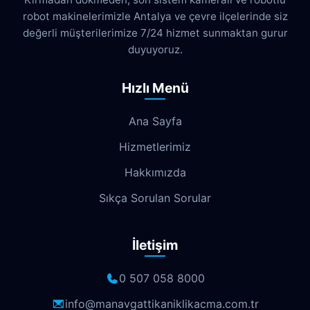
robot makinelerimizle Antalya ve çevre ilçelerinde siz
Cumhuriyet
Demircikara
Deniz
değerli müşterilerimize 7/24 hizmet sunmaktan gurur
Dokuma
Döşemealtı
Doyran
duyuyoruz.
Duacı
Düden
Düdenbaşı
Hızlı Menü
Duraliler
Dutlubahçe
Elmalı
Ana Sayfa
Emek
Emniyet
Erenköy
Hizmetlerimiz
Ermenek
Esentepe
Eskisanayi
Hakkımızda
Etiler
Fabrikalar
Fatih
Fener
Sıkça Sorulan Sorular
Fettahlı
Fevziçakmak
Gebizli
İletişim
Gençlik
Geyikbayırı
Göksu
Göynük
Güloluk
Gülveren
0 507 058 8000
Gündoğdu
Güneş
Gürsu
info@manavgattikaniklikacma.com.tr