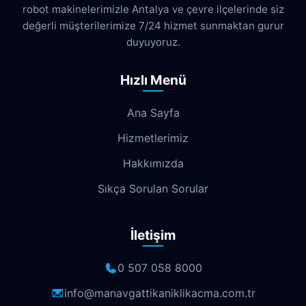
robot makinelerimizle Antalya ve çevre ilçelerinde siz
Cumhuriyet
Demircikara
Deniz
değerli müşterilerimize 7/24 hizmet sunmaktan gurur
Dokuma
Döşemealtı
Doyran
duyuyoruz.
Duacı
Düden
Düdenbaşı
Hızlı Menü
Duraliler
Dutlubahçe
Elmalı
Ana Sayfa
Emek
Emniyet
Erenköy
Hizmetlerimiz
Ermenek
Esentepe
Eskisanayi
Hakkımızda
Etiler
Fabrikalar
Fatih
Fener
Sıkça Sorulan Sorular
Fettahlı
Fevziçakmak
Gebizli
İletişim
Gençlik
Geyikbayırı
Göksu
Göynük
Güloluk
Gülveren
0 507 058 8000
Gündoğdu
Güneş
Gürsu
info@manavgattikaniklikacma.com.tr