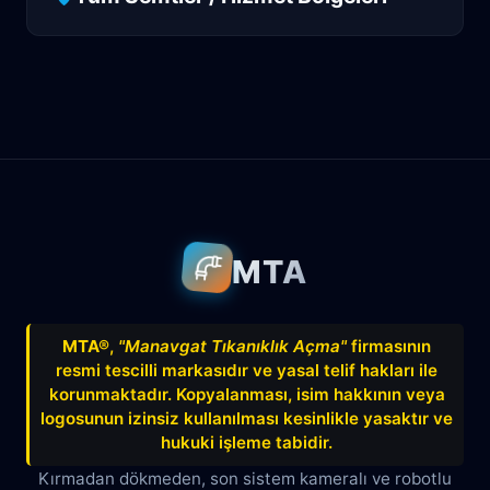
Antalya
Manavgat
Side
Ahatlı
Alanya
Akdenizsanayi
Aksu
Altındağ
Altınkum
Altınova
Arapsuyu
Aşağıkaraman
MTA
Avnitolunay
Avsallar
Bahçelievler
Bahtılı
Balbey
Barış
Bayındır
MTA®
,
"Manavgat Tıkanıklık Açma"
firmasının
resmi tescilli markasıdır ve yasal telif hakları ile
Belek
Boğazkent
Beldibi
korunmaktadır. Kopyalanması, isim hakkının veya
Çağlayan
Çakırlar
Çankaya
logosunun izinsiz kullanılması kesinlikle yasaktır ve
hukuki işleme tabidir.
Çamyuva
Çaybaşı
Çığlık
Kırmadan dökmeden, son sistem kameralı ve robotlu