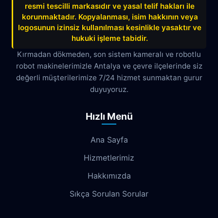
resmi tescilli markasıdır ve yasal telif hakları ile
Belek
Boğazkent
Beldibi
korunmaktadır. Kopyalanması, isim hakkının veya
Çağlayan
Çakırlar
Çankaya
logosunun izinsiz kullanılması kesinlikle yasaktır ve
hukuki işleme tabidir.
Çamyuva
Çaybaşı
Çığlık
Kırmadan dökmeden, son sistem kameralı ve robotlu
robot makinelerimizle Antalya ve çevre ilçelerinde siz
Cumhuriyet
Demircikara
Deniz
değerli müşterilerimize 7/24 hizmet sunmaktan gurur
Dokuma
Döşemealtı
Doyran
duyuyoruz.
Duacı
Düden
Düdenbaşı
Hızlı Menü
Duraliler
Dutlubahçe
Elmalı
Ana Sayfa
Emek
Emniyet
Erenköy
Hizmetlerimiz
Ermenek
Esentepe
Eskisanayi
Hakkımızda
Etiler
Fabrikalar
Fatih
Fener
Sıkça Sorulan Sorular
Fettahlı
Fevziçakmak
Gebizli