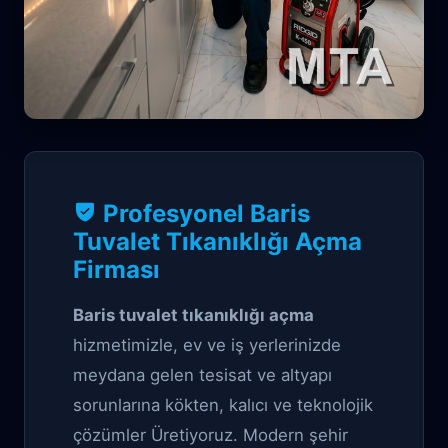
Profesyonel Tuvalet Tıkanıklığı Açma
çözüm
Profesyonel Baris
Tuvalet Tıkanıklığı Açma
Baris Tuvalet
Firması
Tıkanıklığı Açma
Baris tuvalet tıkanıklığı açma
hizmetimizle, ev ve iş yerlerinizde
meydana gelen tesisat ve altyapı
sorunlarına kökten, kalıcı ve teknolojik
çözümler Üretiyoruz. Modern şehir