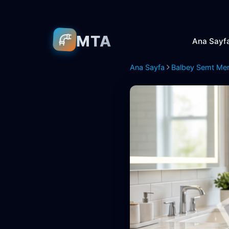
MTA
Ana Sayf
Ana Sayfa
Balbey Semt Mer