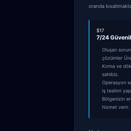
oranda kısaltmakta
$17
7/24 Güvenil
Oluşan sorun
çözümler Ür
Kırma ve dökm
sahibiz.
Operasyon son
iş teslimi yap
Bölgenizin en
hizmet verir.