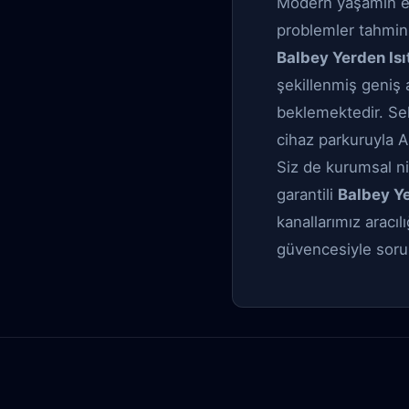
Modern yaşamın en b
problemler tahmin 
Balbey Yerden Isı
şekillenmiş geniş 
beklemektedir. Sek
cihaz parkuruyla An
Siz de kurumsal n
garantili
Balbey Ye
kanallarımız aracıl
güvencesiyle sorun