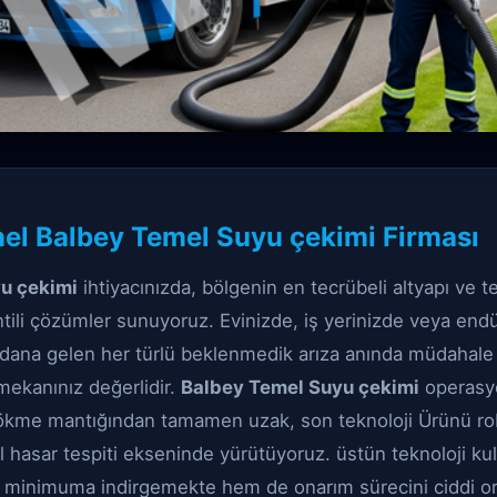
 çözüm
el Balbey Temel Suyu çekimi Firması
emel Suyu çekimi
u çekimi
ihtiyacınızda, bölgenin en tecrübeli altyapı ve te
antili çözümler sunuyoruz. Evinizde, iş yerinizde veya endü
dana gelen her türlü beklenmedik arıza anında müdahale g
mekanınız değerlidir.
Balbey Temel Suyu çekimi
operasyo
dökme mantığından tamamen uzak, son teknoloji Ürünü ro
al hasar tespiti ekseninde yürütüyoruz. üstün teknoloji k
nı minimuma indirgemekte hem de onarım sürecini ciddi o