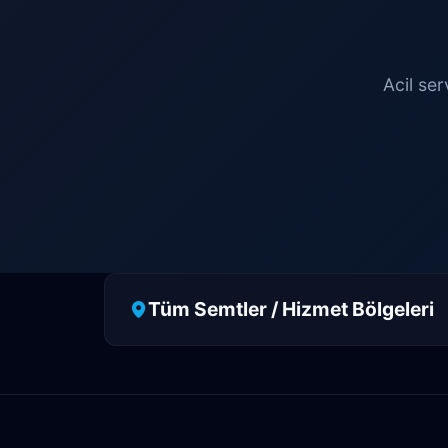
Acil ser
Tüm Semtler / Hizmet Bölgeleri
Antalya
Manavgat
Side
Ah
Aşağıkaraman
Avnitolunay