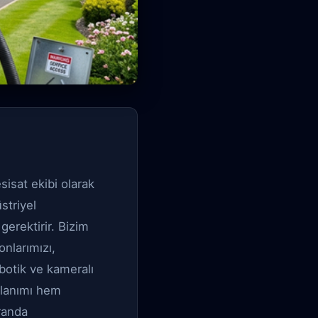
sisat ekibi olarak
striyel
erektirir. Bizim
nlarımızı,
botik ve kameralı
ullanımı hem
randa