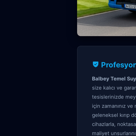
Vidanjör Garantili
Profesyon
Balbey T
Balbey Temel Suy
size kalıcı ve gar
tesislerinizde mey
için zamanınız ve 
geleneksel kırıp 
cihazlarla, noktas
maliyet unsurları