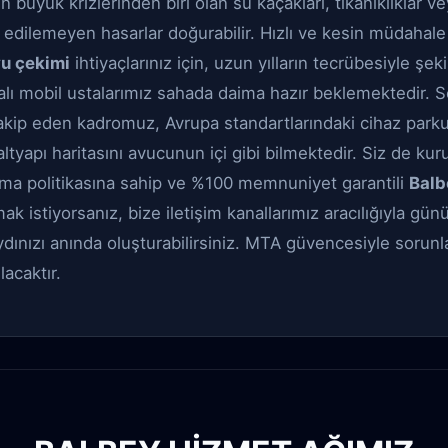
üyük krizlerinden biri olan su kaçakları, tıkanıklıklar ve
edilemeyen hasarlar doğurabilir. Hızlı ve kesin müdahale
u çekimi
ihtiyaçlarınız için, uzun yılların tecrübesiyle şe
kalı mobil ustalarımız sahada daima hazır beklemektedir. 
 takip eden kadromuz, Avrupa standartlarındaki cihaz park
 altyapı haritasını avucunun içi gibi bilmektedir. Siz de kur
rma politikasına sahip ve %100 memnuniyet garantili
Balb
ak istiyorsanız, bize iletişim kanallarımız aracılığıyla gün
dınızı anında oluşturabilirsiniz. MTA güvencesiyle sorunlar
acaktır.