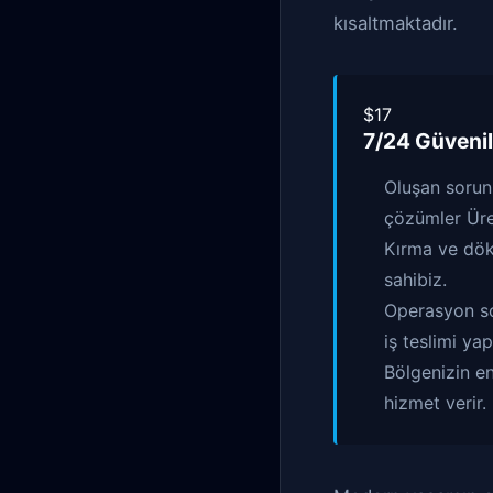
kısaltmaktadır.
$17
7/24 Güvenil
Oluşan sorun
çözümler Ür
Kırma ve dökm
sahibiz.
Operasyon son
iş teslimi yap
Bölgenizin en
hizmet verir.