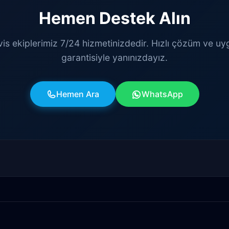
Hemen Destek Alın
vis ekiplerimiz 7/24 hizmetinizdedir. Hızlı çözüm ve uy
garantisiyle yanınızdayız.
Hemen Ara
WhatsApp
atlı
Alanya
Akdenizsanayi
Aksu
Altındağ
Avsallar
Bahçelievler
Bahtılı
Balbey
Barış