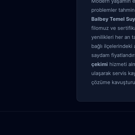
Modern yaşamın en b
problemler tahmin 
Balbey Temel Suy
filomuz ve sertifi
yenilikleri her an
bağlı ilçelerindeki
saydam fiyatlandı
çekimi
hizmeti alm
ulaşarak servis kay
çözüme kavuşturul