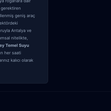
ya rögarlara dair
 gerektiren
killenmiş geniş araç
Sektördeki
uruyla Antalya ve
umsal nitelikte,
ey Temel Suyu
ün her saati
ınız kalıcı olarak