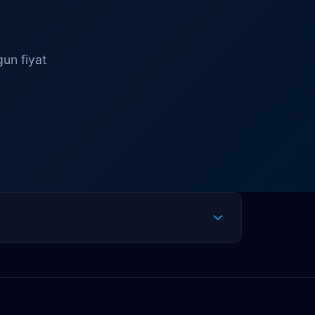
gun fiyat
Altınkum
Altınova
Arapsuyu
Bayındır
Belek
Boğazkent