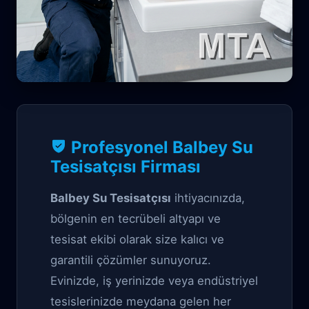
Sıhhi Tesisat Garantili çözüm
Profesyonel Balbey Su
Balbey Su
Tesisatçısı Firması
Tesisatçısı
Balbey Su Tesisatçısı
ihtiyacınızda,
bölgenin en tecrübeli altyapı ve
tesisat ekibi olarak size kalıcı ve
garantili çözümler sunuyoruz.
Evinizde, iş yerinizde veya endüstriyel
tesislerinizde meydana gelen her