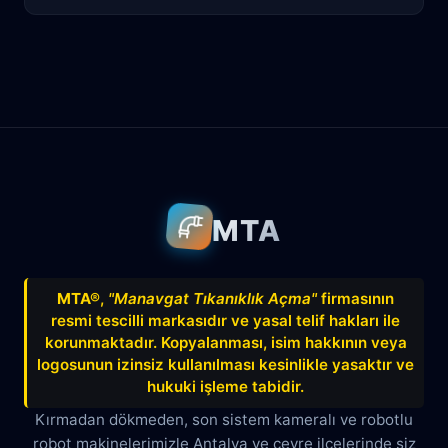
Antalya
Manavgat
Side
Ahatlı
Alanya
Akdenizsanayi
Aksu
Altındağ
Altınkum
Altınova
Arapsuyu
Aşağıkaraman
MTA
Avnitolunay
Avsallar
Bahçelievler
Bahtılı
Balbey
Barış
Bayındır
MTA®
,
"Manavgat Tıkanıklık Açma"
firmasının
resmi tescilli markasıdır ve yasal telif hakları ile
Belek
Boğazkent
Beldibi
korunmaktadır. Kopyalanması, isim hakkının veya
Çağlayan
Çakırlar
Çankaya
logosunun izinsiz kullanılması kesinlikle yasaktır ve
hukuki işleme tabidir.
Çamyuva
Çaybaşı
Çığlık
Kırmadan dökmeden, son sistem kameralı ve robotlu
robot makinelerimizle Antalya ve çevre ilçelerinde siz
Cumhuriyet
Demircikara
Deniz