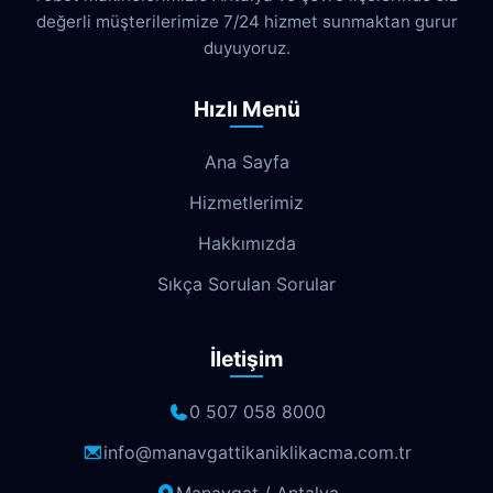
değerli müşterilerimize 7/24 hizmet sunmaktan gurur
Dokuma
Döşemealtı
Doyran
duyuyoruz.
Duacı
Düden
Düdenbaşı
Hızlı Menü
Duraliler
Dutlubahçe
Elmalı
Ana Sayfa
Emek
Emniyet
Erenköy
Hizmetlerimiz
Ermenek
Esentepe
Eskisanayi
Hakkımızda
Etiler
Fabrikalar
Fatih
Fener
Sıkça Sorulan Sorular
Fettahlı
Fevziçakmak
Gebizli
İletişim
Gençlik
Geyikbayırı
Göksu
Göynük
Güloluk
Gülveren
0 507 058 8000
Gündoğdu
Güneş
Gürsu
info@manavgattikaniklikacma.com.tr
Güvenlik
Güzelbağ
Güzelyurt