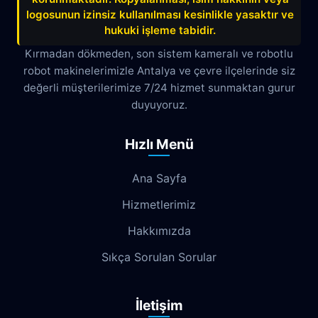
Çağlayan
Çakırlar
Çankaya
logosunun izinsiz kullanılması kesinlikle yasaktır ve
hukuki işleme tabidir.
Çamyuva
Çaybaşı
Çığlık
Kırmadan dökmeden, son sistem kameralı ve robotlu
robot makinelerimizle Antalya ve çevre ilçelerinde siz
Cumhuriyet
Demircikara
Deniz
değerli müşterilerimize 7/24 hizmet sunmaktan gurur
Dokuma
Döşemealtı
Doyran
duyuyoruz.
Duacı
Düden
Düdenbaşı
Hızlı Menü
Duraliler
Dutlubahçe
Elmalı
Ana Sayfa
Emek
Emniyet
Erenköy
Hizmetlerimiz
Ermenek
Esentepe
Eskisanayi
Hakkımızda
Etiler
Fabrikalar
Fatih
Fener
Sıkça Sorulan Sorular
Fettahlı
Fevziçakmak
Gebizli
İletişim
Gençlik
Geyikbayırı
Göksu