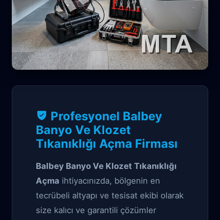
Tıkanıklık Garantili çözüm
Profesyonel Balbey
Balbey Banyo Ve
Banyo Ve Klozet
Tıkanıklığı Açma Firması
Klozet Tıkanıklığı
Açma
Balbey Banyo Ve Klozet Tıkanıklığı
Açma
ihtiyacınızda, bölgenin en
tecrübeli altyapı ve tesisat ekibi olarak
size kalıcı ve garantili çözümler