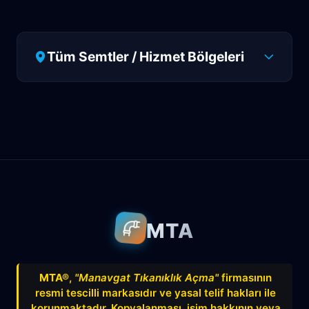
Tüm Semtler / Hizmet Bölgeleri
Antalya
Manavgat
Side
Ahatlı
Alanya
Akdenizsanayi
Aksu
Altındağ
Altınkum
Altınova
Arapsuyu
Aşağıkaraman
MTA
Avnitolunay
Avsallar
Bahçelievler
Bahtılı
Balbey
Barış
Bayındır
MTA®
,
"Manavgat Tıkanıklık Açma"
firmasının
resmi tescilli markasıdır ve yasal telif hakları ile
Belek
Boğazkent
Beldibi
korunmaktadır. Kopyalanması, isim hakkının veya