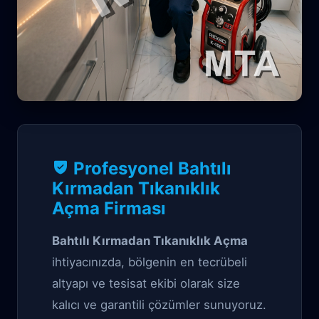
Tıkanıklık Garantili çözüm
Profesyonel Bahtılı
Bahtılı Kırmadan
Kırmadan Tıkanıklık
Açma Firması
Tıkanıklık Açma
Bahtılı Kırmadan Tıkanıklık Açma
ihtiyacınızda, bölgenin en tecrübeli
altyapı ve tesisat ekibi olarak size
kalıcı ve garantili çözümler sunuyoruz.