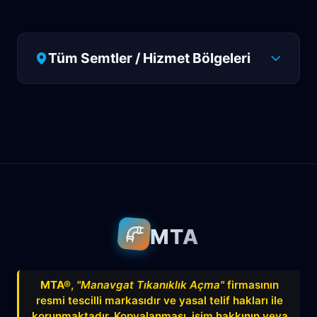
Tüm Semtler / Hizmet Bölgeleri
Antalya
Manavgat
Side
Ahatlı
Alanya
Akdenizsanayi
Aksu
Altındağ
Altınkum
Altınova
Arapsuyu
Aşağıkaraman
MTA
Avnitolunay
Avsallar
Bahçelievler
Bahtılı
Balbey
Barış
Bayındır
MTA®
,
"Manavgat Tıkanıklık Açma"
firmasının
resmi tescilli markasıdır ve yasal telif hakları ile
Belek
Boğazkent
Beldibi
korunmaktadır. Kopyalanması, isim hakkının veya