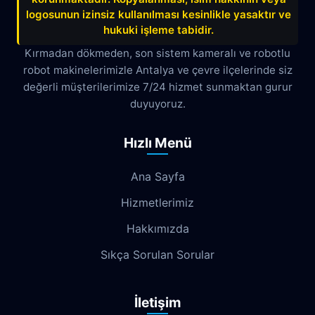
Çağlayan
Çakırlar
Çankaya
logosunun izinsiz kullanılması kesinlikle yasaktır ve
hukuki işleme tabidir.
Çamyuva
Çaybaşı
Çığlık
Kırmadan dökmeden, son sistem kameralı ve robotlu
robot makinelerimizle Antalya ve çevre ilçelerinde siz
Cumhuriyet
Demircikara
Deniz
değerli müşterilerimize 7/24 hizmet sunmaktan gurur
Dokuma
Döşemealtı
Doyran
duyuyoruz.
Duacı
Düden
Düdenbaşı
Hızlı Menü
Duraliler
Dutlubahçe
Elmalı
Ana Sayfa
Emek
Emniyet
Erenköy
Hizmetlerimiz
Ermenek
Esentepe
Eskisanayi
Hakkımızda
Etiler
Fabrikalar
Fatih
Fener
Sıkça Sorulan Sorular
Fettahlı
Fevziçakmak
Gebizli
İletişim
Gençlik
Geyikbayırı
Göksu