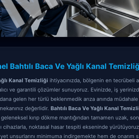
özüm
l Bahtılı Baca Ve Yağlı Kanal Temizliğ
aca Ve Yağlı Kanal Temizliğ
ağlı Kanal Temizliği
ihtiyacınızda, bölgenin en tecrübeli a
alıcı ve garantili çözümler sunuyoruz. Evinizde, iş yerini
dana gelen her türlü beklenmedik arıza anında müdahale g
mekanınız değerlidir.
Bahtılı Baca Ve Yağlı Kanal Temizli
, geleneksel kırıp dökme mantığından tamamen uzak, son
ı cihazlarla, noktasal hasar tespiti ekseninde yürütüyoruz
iyet unsurlarını minimuma indirgemekte hem de onarım sü