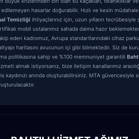
üyük krizlerinden biri olan su kaçakları, tıkanıklıklar ve
edilemeyen hasarlar doğurabilir. Hızlı ve kesin müdahal
al Temizliği
ihtiyaçlarınız için, uzun yılların tecrübesiyle
rtifikalı mobil ustalarımız sahada daima hazır beklemekte
 takip eden kadromuz, Avrupa standartlarındaki cihaz park
 altyapı haritasını avucunun içi gibi bilmektedir. Siz de kur
rma politikasına sahip ve %100 memnuniyet garantili
Baht
zmeti almak istiyorsanız, bize iletişim kanallarımız aracıl
is kaydınızı anında oluşturabilirsiniz. MTA güvencesiyle so
uşturulacaktır.