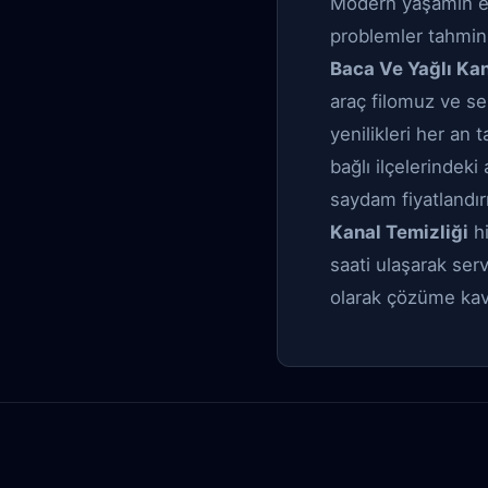
Modern yaşamın en b
problemler tahmin 
Baca Ve Yağlı Kan
araç filomuz ve se
yenilikleri her an
bağlı ilçelerindeki
saydam fiyatlandı
Kanal Temizliği
hi
saati ulaşarak serv
olarak çözüme kav