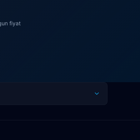
gun fiyat
Altınkum
Altınova
Arapsuyu
Bayındır
Belek
Boğazkent