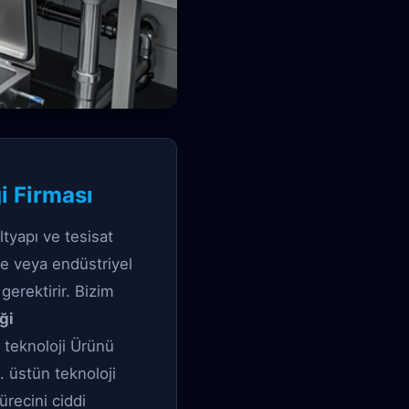
i Firması
i
ltyapı ve tesisat
zde veya endüstriyel
erektirir. Bizim
ği
 teknoloji Ürünü
. üstün teknoloji
recini ciddi