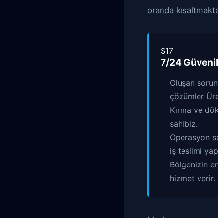
oranda kısaltmakta
$17
7/24 Güvenil
Oluşan sorun
çözümler Ür
Kırma ve dökm
sahibiz.
Operasyon son
iş teslimi yap
Bölgenizin en
hizmet verir.