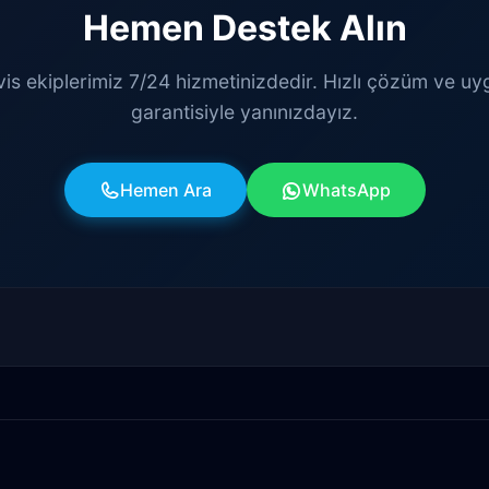
Hemen Destek Alın
vis ekiplerimiz 7/24 hizmetinizdedir. Hızlı çözüm ve uy
garantisiyle yanınızdayız.
Hemen Ara
WhatsApp
atlı
Alanya
Akdenizsanayi
Aksu
Altındağ
Avsallar
Bahçelievler
Bahtılı
Balbey
Barış