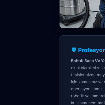
Kanal Garantili ç
Profesyone
Bahtılı B
Bahtılı Baca Ve Y
ekibi olarak size k
tesislerinizde mey
için zamanınız ve 
operasyonlarımızı
robotik ve kameral
kullanımı hem mal