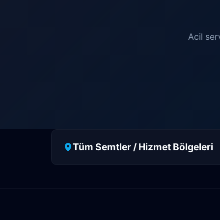
Acil ser
Tüm Semtler / Hizmet Bölgeleri
Antalya
Manavgat
Side
Ah
Aşağıkaraman
Avnitolunay