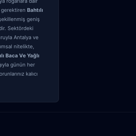
ya rögarlara dair
e gerektiren
Bahtılı
 şekillenmiş geniş
dir. Sektördeki
uruyla Antalya ve
umsal nitelikte,
ılı Baca Ve Yağlı
ığıyla günün her
runlarınız kalıcı