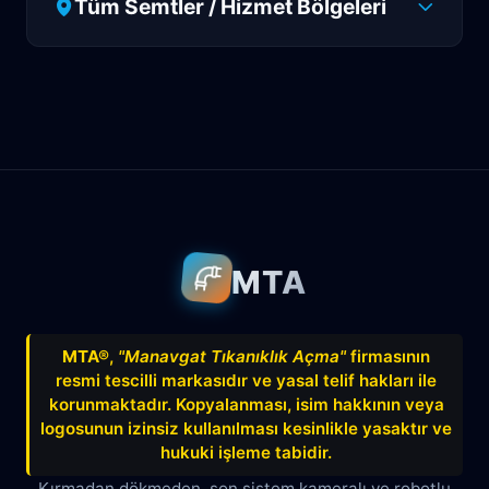
Tüm Semtler / Hizmet Bölgeleri
Antalya
Manavgat
Side
Ahatlı
Alanya
Akdenizsanayi
Aksu
Altındağ
Altınkum
Altınova
Arapsuyu
Aşağıkaraman
MTA
Avnitolunay
Avsallar
Bahçelievler
Bahtılı
Balbey
Barış
Bayındır
MTA®
,
"Manavgat Tıkanıklık Açma"
firmasının
resmi tescilli markasıdır ve yasal telif hakları ile
Belek
Boğazkent
Beldibi
korunmaktadır. Kopyalanması, isim hakkının veya
Çağlayan
Çakırlar
Çankaya
logosunun izinsiz kullanılması kesinlikle yasaktır ve
hukuki işleme tabidir.
Çamyuva
Çaybaşı
Çığlık
Kırmadan dökmeden, son sistem kameralı ve robotlu