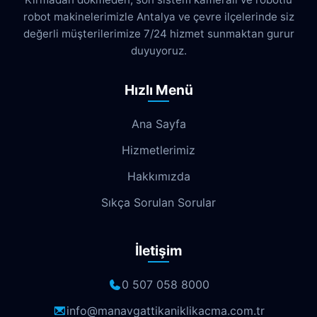
robot makinelerimizle Antalya ve çevre ilçelerinde siz
Cumhuriyet
Demircikara
Deniz
değerli müşterilerimize 7/24 hizmet sunmaktan gurur
Dokuma
Döşemealtı
Doyran
duyuyoruz.
Duacı
Düden
Düdenbaşı
Hızlı Menü
Duraliler
Dutlubahçe
Elmalı
Ana Sayfa
Emek
Emniyet
Erenköy
Hizmetlerimiz
Ermenek
Esentepe
Eskisanayi
Hakkımızda
Etiler
Fabrikalar
Fatih
Fener
Sıkça Sorulan Sorular
Fettahlı
Fevziçakmak
Gebizli
İletişim
Gençlik
Geyikbayırı
Göksu
Göynük
Güloluk
Gülveren
0 507 058 8000
Gündoğdu
Güneş
Gürsu
info@manavgattikaniklikacma.com.tr