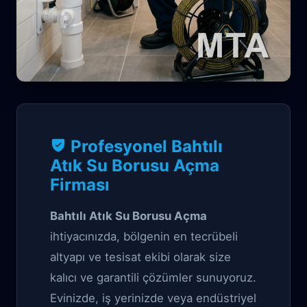
Kanal Garantili çözüm
Profesyonel Bahtılı
Bahtılı Atık Su
Atık Su Borusu Açma
Firması
Borusu Açma
Bahtılı Atık Su Borusu Açma
ihtiyacınızda, bölgenin en tecrübeli
altyapı ve tesisat ekibi olarak size
kalıcı ve garantili çözümler sunuyoruz.
Evinizde, iş yerinizde veya endüstriyel