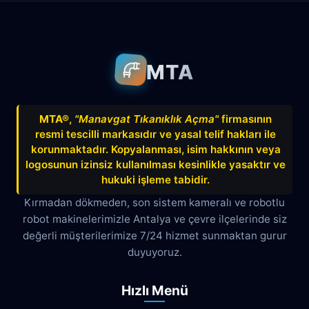
Aksu
Altındağ
Altınkum
Altınova
Arapsuyu
Aşağıkaraman
MTA
Avnitolunay
Avsallar
Bahçelievler
Bahtılı
Balbey
Barış
Bayındır
MTA®
,
"Manavgat Tıkanıklık Açma"
firmasının
resmi tescilli markasıdır ve yasal telif hakları ile
Belek
Boğazkent
Beldibi
korunmaktadır. Kopyalanması, isim hakkının veya
Çağlayan
Çakırlar
Çankaya
logosunun izinsiz kullanılması kesinlikle yasaktır ve
hukuki işleme tabidir.
Çamyuva
Çaybaşı
Çığlık
Kırmadan dökmeden, son sistem kameralı ve robotlu
robot makinelerimizle Antalya ve çevre ilçelerinde siz
Cumhuriyet
Demircikara
Deniz
değerli müşterilerimize 7/24 hizmet sunmaktan gurur
Dokuma
Döşemealtı
Doyran
duyuyoruz.
Duacı
Düden
Düdenbaşı
Hızlı Menü
Duraliler
Dutlubahçe
Elmalı