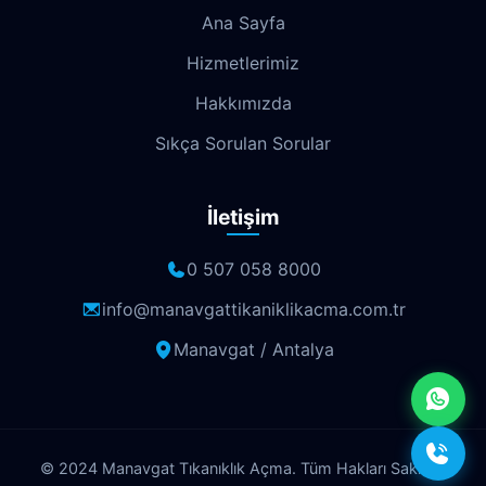
Ana Sayfa
Emek
Emniyet
Erenköy
Hizmetlerimiz
Ermenek
Esentepe
Eskisanayi
Hakkımızda
Etiler
Fabrikalar
Fatih
Fener
Sıkça Sorulan Sorular
Fettahlı
Fevziçakmak
Gebizli
İletişim
Gençlik
Geyikbayırı
Göksu
Göynük
Güloluk
Gülveren
0 507 058 8000
Gündoğdu
Güneş
Gürsu
info@manavgattikaniklikacma.com.tr
Manavgat / Antalya
Güvenlik
Güzelbağ
Güzelyurt
Habibler
Haşimişcan
Havaalanı
Hisarçandır
Hurma
Hüsnükarakaş
© 2024 Manavgat Tıkanıklık Açma. Tüm Hakları Saklıdır.
Ilıca
İncekum
Kadriye
Kanal