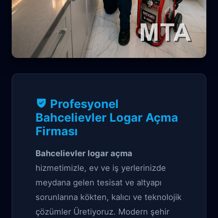
Profesyonel Tıkanıklık Açma çözüm
Profesyonel
Bahcelievler Logar
Bahcelievler Logar Açma
Firması
Açma
Bahcelievler logar açma
hizmetimizle, ev ve iş yerlerinizde
meydana gelen tesisat ve altyapı
sorunlarına kökten, kalıcı ve teknolojik
çözümler Üretiyoruz. Modern şehir