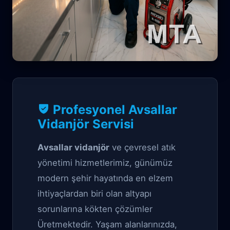
Profesyonel Vidanjör çözüm
Profesyonel Avsallar
Avsallar Vidanjör
Vidanjör Servisi
Servisi
Avsallar vidanjör
ve çevresel atık
yönetimi hizmetlerimiz, günümüz
modern şehir hayatında en elzem
ihtiyaçlardan biri olan altyapı
sorunlarına kökten çözümler
Üretmektedir. Yaşam alanlarınızda,