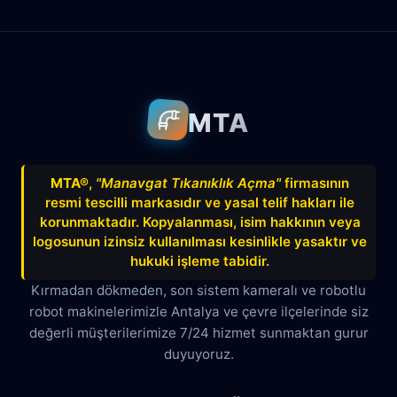
Ahatlı
Alanya
Akdenizsanayi
Aksu
Altındağ
Altınkum
Altınova
Arapsuyu
Aşağıkaraman
MTA
Avnitolunay
Avsallar
Bahçelievler
Bahtılı
Balbey
Barış
Bayındır
MTA®
,
"Manavgat Tıkanıklık Açma"
firmasının
resmi tescilli markasıdır ve yasal telif hakları ile
Belek
Boğazkent
Beldibi
korunmaktadır. Kopyalanması, isim hakkının veya
Çağlayan
Çakırlar
Çankaya
logosunun izinsiz kullanılması kesinlikle yasaktır ve
hukuki işleme tabidir.
Çamyuva
Çaybaşı
Çığlık
Kırmadan dökmeden, son sistem kameralı ve robotlu
robot makinelerimizle Antalya ve çevre ilçelerinde siz
Cumhuriyet
Demircikara
Deniz
değerli müşterilerimize 7/24 hizmet sunmaktan gurur
Dokuma
Döşemealtı
Doyran
duyuyoruz.
Duacı
Düden
Düdenbaşı