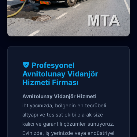
Vidanjör Garantili çözüm
Profesyonel
Avnitolunay
Avnitolunay Vidanjör
Hizmeti Firması
Vidanjör Hizmeti
Avnitolunay Vidanjör Hizmeti
ihtiyacınızda, bölgenin en tecrübeli
altyapı ve tesisat ekibi olarak size
kalıcı ve garantili çözümler sunuyoruz.
Evinizde, iş yerinizde veya endüstriyel