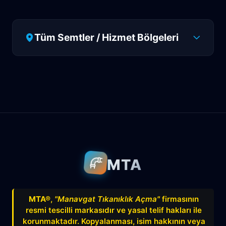
Tüm Semtler / Hizmet Bölgeleri
Antalya
Manavgat
Side
Ahatlı
Alanya
Akdenizsanayi
Aksu
Altındağ
Altınkum
Altınova
Arapsuyu
Aşağıkaraman
MTA
Avnitolunay
Avsallar
Bahçelievler
Bahtılı
Balbey
Barış
Bayındır
MTA®
,
"Manavgat Tıkanıklık Açma"
firmasının
resmi tescilli markasıdır ve yasal telif hakları ile
Belek
Boğazkent
Beldibi
korunmaktadır. Kopyalanması, isim hakkının veya