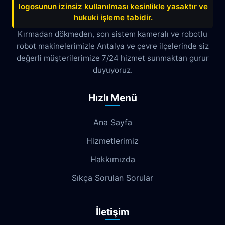
Çağlayan
Çakırlar
Çankaya
logosunun izinsiz kullanılması kesinlikle yasaktır ve
hukuki işleme tabidir.
Çamyuva
Çaybaşı
Çığlık
Kırmadan dökmeden, son sistem kameralı ve robotlu
robot makinelerimizle Antalya ve çevre ilçelerinde siz
Cumhuriyet
Demircikara
Deniz
değerli müşterilerimize 7/24 hizmet sunmaktan gurur
Dokuma
Döşemealtı
Doyran
duyuyoruz.
Duacı
Düden
Düdenbaşı
Hızlı Menü
Duraliler
Dutlubahçe
Elmalı
Ana Sayfa
Emek
Emniyet
Erenköy
Hizmetlerimiz
Ermenek
Esentepe
Eskisanayi
Hakkımızda
Etiler
Fabrikalar
Fatih
Fener
Sıkça Sorulan Sorular
Fettahlı
Fevziçakmak
Gebizli
İletişim
Gençlik
Geyikbayırı
Göksu