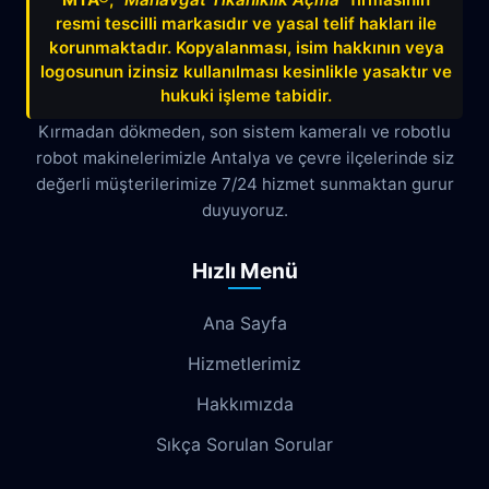
resmi tescilli markasıdır ve yasal telif hakları ile
Belek
Boğazkent
Beldibi
korunmaktadır. Kopyalanması, isim hakkının veya
Çağlayan
Çakırlar
Çankaya
logosunun izinsiz kullanılması kesinlikle yasaktır ve
hukuki işleme tabidir.
Çamyuva
Çaybaşı
Çığlık
Kırmadan dökmeden, son sistem kameralı ve robotlu
robot makinelerimizle Antalya ve çevre ilçelerinde siz
Cumhuriyet
Demircikara
Deniz
değerli müşterilerimize 7/24 hizmet sunmaktan gurur
Dokuma
Döşemealtı
Doyran
duyuyoruz.
Duacı
Düden
Düdenbaşı
Hızlı Menü
Duraliler
Dutlubahçe
Elmalı
Ana Sayfa
Emek
Emniyet
Erenköy
Hizmetlerimiz
Ermenek
Esentepe
Eskisanayi
Hakkımızda
Etiler
Fabrikalar
Fatih
Fener
Sıkça Sorulan Sorular
Fettahlı
Fevziçakmak
Gebizli