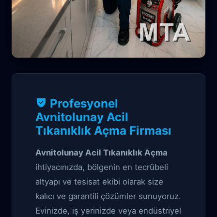
Tıkanıklık Garantili çözüm
Profesyonel
Avnitolunay Acil
Avnitolunay Acil
Tıkanıklık Açma Firması
Tıkanıklık Açma
Avnitolunay Acil Tıkanıklık Açma
ihtiyacınızda, bölgenin en tecrübeli
altyapı ve tesisat ekibi olarak size
kalıcı ve garantili çözümler sunuyoruz.
Evinizde, iş yerinizde veya endüstriyel