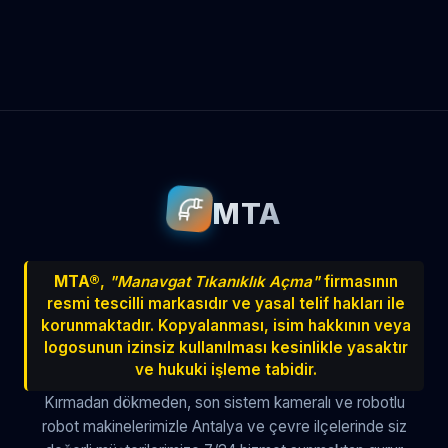
Antalya
Manavgat
Side
Ahatlı
Alanya
Akdenizsanayi
Aksu
Altındağ
Altınkum
Altınova
Arapsuyu
Aşağıkaraman
MTA
Avnitolunay
Avsallar
Bahçelievler
Bahtılı
Balbey
Barış
Bayındır
MTA®
,
"Manavgat Tıkanıklık Açma"
firmasının
resmi tescilli markasıdır ve yasal telif hakları ile
Belek
Boğazkent
Beldibi
korunmaktadır. Kopyalanması, isim hakkının veya
Çağlayan
Çakırlar
Çankaya
logosunun izinsiz kullanılması kesinlikle yasaktır
ve hukuki işleme tabidir.
Çamyuva
Çaybaşı
Çığlık
Kırmadan dökmeden, son sistem kameralı ve robotlu
robot makinelerimizle Antalya ve çevre ilçelerinde siz
Cumhuriyet
Demircikara
Deniz