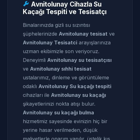
Avnitolunay Cihazla Su
Kaçağı Tespiti ve Tesisatçı
Binalarınızda gizli su sızıntısı
şüphelerinizde
Avnitolunay tesisat
ve
Avnitolunay Tesisatci
arayışlarınıza
uzman ekibimizle son veriyoruz.
Deneyimli
Avnitolunay su tesisatçısı
ve
Avnitolunay sıhhi tesisat
ustalarımız, dinleme ve görüntüleme
odaklı
Avnitolunay Su kaçağı tespiti
cihazları ile
Avnitolunay su kaçağı
şikayetlerinizi nokta atışı bulur.
Avnitolunay su kaçağı bulma
hizmetimiz sayesinde evinizin hiç bir
yerine hasar verilmeden, düşük
maliyetlerle onarım yapılır. üstelik kış