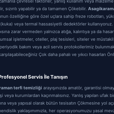
 zamanla çevresel faktörler, yanlış kullanım veya malzem
ir, sızıntı yapabilir ya da tamamen Çökebilir.
Asagikaraman
unun özelliğine göre özel uçlara sahip freze robotları, yük
(kuka) veya termal hassasiyetli dedektörler kullanıyoruz.
pısına zarar vermeden yalnızca atığa, kalıntıya ya da hasar
msal işletmeler, oteller, plaj tesisleri, siteler ve müstakil
 periyodik bakım veya acil servis protokollerimiz bulunmak
arşılaşabileceğiniz Çok daha pahalı ve yıkıcı hasarları Ö
ofesyonel Servis İle Tanışın
aman terfi temizliği
arayışınızda amatör, garantisi olma
i veya kurumlardan kaçınmalısınız. Yanlış yapılan ufak b
na veya yapısal olarak bütün tesisatın Çökmesine yol açabi
hendislik yaklaşımımızla, her operasyonumuzu yasal mevz