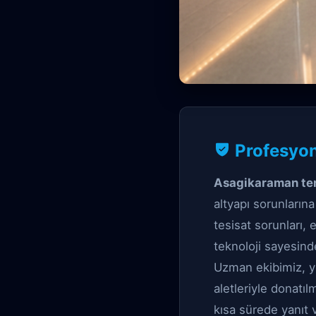
Profesyonel Tıkan
Profesyon
Asagikara
Asagikaraman terf
altyapı sorunların
tesisat sorunları,
teknoloji sayesind
Uzman ekibimiz, yü
aletleriyle donatıl
kısa sürede yanıt 