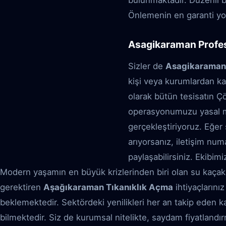
bulunmaktadır. Düzenli b
Önlemenin en garanti yo
Asagikaraman Profesy
Sizler de
Asagikaraman 
kişi veya kurumlardan ka
olarak bütün tesisatın Çö
operasyonumuzu yasal mev
gerçekleştiriyoruz. Eğer 
arıyorsanız, iletişim n
paylaşabilirsiniz. Ekibim
Modern yaşamın en büyük krizlerinden biri olan su kaçakla
gerektiren
Aşağıkaraman Tıkanıklık Açma
ihtiyaçlarını
beklemektedir. Sektördeki yenilikleri her an takip eden ka
bilmektedir. Siz de kurumsal nitelikte, saydam fiyatland