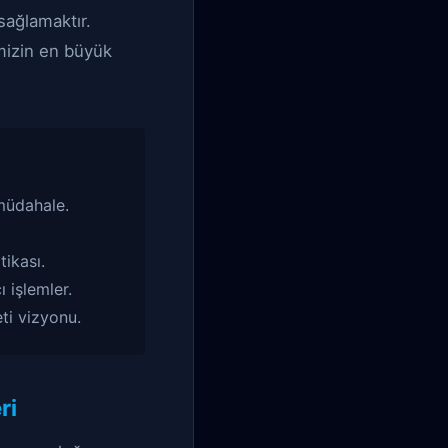
sağlamaktır.
emizin en büyük
müdahale.
tikası.
 işlemler.
ti vizyonu.
ri