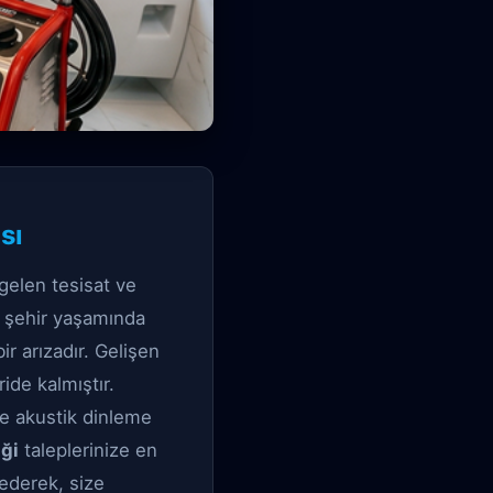
sı
gelen tesisat ve
n şehir yaşamında
r arızadır. Gelişen
ide kalmıştır.
ve akustik dinleme
iği
taleplerinize en
 ederek, size