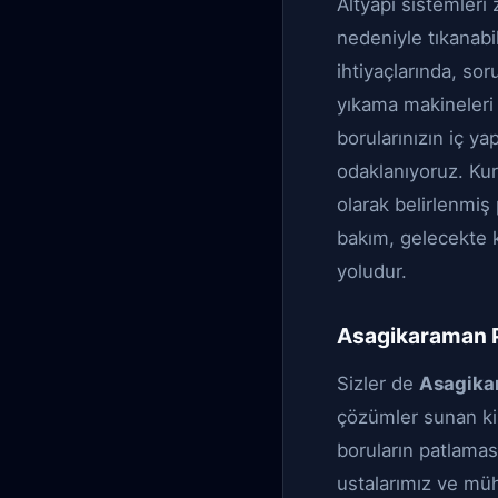
Altyapı sistemleri
nedeniyle tıkanabil
ihtiyaçlarında, sor
yıkama makineleri 
borularınızın iç ya
odaklanıyoruz. Kuru
olarak belirlenmiş
bakım, gelecekte k
yoludur.
Asagikaraman Pr
Sizler de
Asagikar
çözümler sunan kiş
boruların patlaması
ustalarımız ve mü