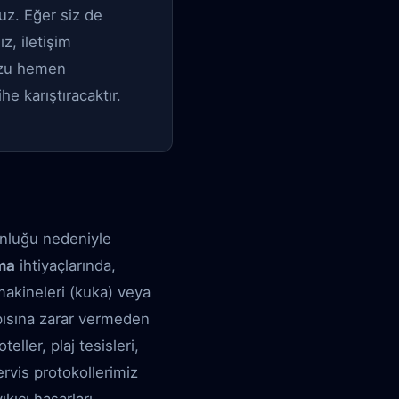
uz. Eğer siz de
z, iletişim
uzu hemen
e karıştıracaktır.
unluğu nedeniyle
ma
ihtiyaçlarında,
makineleri (kuka) veya
apısına zarar vermeden
eller, plaj tesisleri,
ervis protokollerimiz