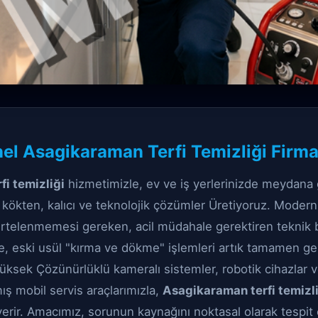
ıklık Açma çözüm
el Asagikaraman Terfi Temizliği Firma
man Terfi Temizliği
i temizliği
hizmetimizle, ev ve iş yerlerinizde meydana 
a kökten, kalıcı ve teknolojik çözümler Üretiyoruz. Moder
 ertelenmemesi gereken, acil müdahale gerektiren teknik bi
e, eski usül "kırma ve dökme" işlemleri artık tamamen ger
ksek Çözünürlüklü kameralı sistemler, robotik cihazlar 
mış mobil servis araçlarımızla,
Asagikaraman terfi temizl
verir. Amacımız, sorunun kaynağını noktasal olarak tespit