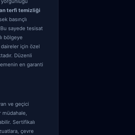
e yorgunluğu
 terfi temizliği
sek basınçlı
 Bu sayede tesisat
lı bölgeye
 daireler için özel
tadır. Düzenli
nlemenin en garanti
yan ve geçici
ir müdahale,
lir. Sertifikalı
uatlara, çevre