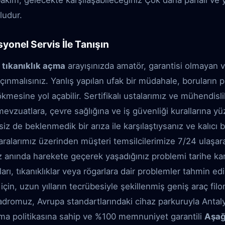
akım, gelecekte karşılaşabileceğiniz Çok daha pahalı ve yı
ludur.
onel Servis İle Tanışın
tıkanıklık açma
arayışınızda amatör, garantisi olmayan 
çınmalısınız. Yanlış yapılan ufak bir müdahale, boruların 
kmesine yol açabilir. Sertifikalı ustalarımız ve mühendisl
zuatlara, çevre sağlığına ve iş güvenliği kurallarına y
siz de beklenmedik bir arıza ile karşılaştıysanız ve kalıcı 
umaralarımız üzerinden müşteri temsilcilerimize 7/24 ul
iz anında harekete geçerek yaşadığınız problemi tarihe karı
rı, tıkanıklıklar veya rögarlara dair problemler tahmin ed
z için, uzun yılların tecrübesiyle şekillenmiş geniş araç fi
dromuz, Avrupa standartlarındaki cihaz parkuruyla Antalya 
ırma politikasına sahip ve %100 memnuniyet garantili
Aşağ