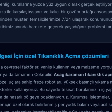
venliği kurallarına yüzde yüz uygun olarak gerçekleştiriyor
za ile karşılaştıysanız ve kalıcı bir çözüm ortağı arıyorsanı
rinden müşteri temsilcilerimize 7/24 ulaşarak konumun
Ekibimiz anında harekete geçerek yaşadığınız problemi tarih
esi İçin özel Tıkanıklık Açma çözümleri
la çevresel faktörler, yanlış kullanım veya malzeme yorg
ilir ya da tamamen Çökebilir.
Asagikaraman tıkanıklık aç
özel uçlara sahip freze robotları, yüksek basınçlı yıkama 
ktörler kullanıyoruz. Bu sayede tesisat borularınızın iç y
ya da hasarlı bölgeye odaklanıyoruz. Kurumsal işletmeler, ot
ler için özel olarak belirlenmiş periyodik bakım veya acil s