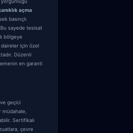
e yorgunluğu
kanıklık açma
sek basınçlı
 Bu sayede tesisat
lı bölgeye
 daireler için özel
tadır. Düzenli
nlemenin en garanti
ve geçici
ir müdahale,
lir. Sertifikalı
uatlara, çevre