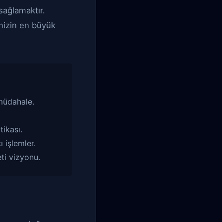
sağlamaktır.
emizin en büyük
müdahale.
tikası.
 işlemler.
ti vizyonu.