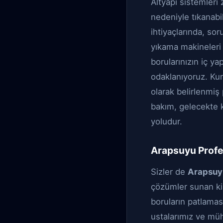
Altyapı sistemleri
nedeniyle tıkanabil
ihtiyaçlarında, sor
yıkama makineleri 
borularınızın iç ya
odaklanıyoruz. Kuru
olarak belirlenmiş
bakım, gelecekte k
yoludur.
Arapsuyu Profes
Sizler de
Arapsuyu
çözümler sunan kiş
boruların patlaması
ustalarımız ve mü