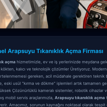
ıklık Açma çözüm
el Arapsuyu Tıkanıklık Açma Firması
 Tıkanıklık Açma
lık açma
hizmetimizle, ev ve iş yerlerinizde meydana gel
a kökten, kalıcı ve teknolojik çözümler Üretiyoruz. Moder
 ertelenmemesi gereken, acil müdahale gerektiren teknik bi
e, eski usül "kırma ve dökme" işlemleri artık tamamen ger
ksek Çözünürlüklü kameralı sistemler, robotik cihazlar 
mış mobil servis araçlarımızla,
Arapsuyu tıkanıklık açma
t
verir. Amacımız, sorunun kaynağını noktasal olarak tespit