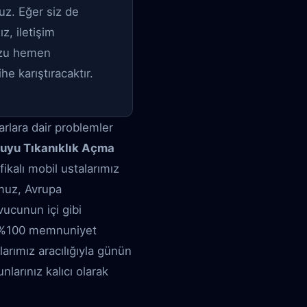
uz. Eğer siz de
z, iletişim
uzu hemen
e karıştıracaktır.
arlara dair problemler
uyu Tıkanıklık Açma
fikalı mobil ustalarımız
omuz, Avrupa
vucunun içi gibi
ve %100 memnuniyet
larımız aracılığıyla günün
larınız kalıcı olarak