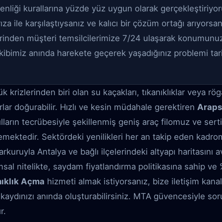
venliği kurallarına yüzde yüz uygun olarak gerçekleştiriyor
za ile karşılaştıysanız ve kalıcı bir çözüm ortağı arıyorsanı
rinden müşteri temsilcilerimize 7/24 ulaşarak konumun
Ekibimiz anında harekete geçerek yaşadığınız problemi tarih
rizlerinden biri olan su kaçakları, tıkanıklıklar veya rög
ar doğurabilir. Hızlı ve kesin müdahale gerektiren
Araps
yılların tecrübesiyle şekillenmiş geniş araç filomuz ve serti
mektedir. Sektördeki yenilikleri her an takip eden kadr
rkuruyla Antalya ve bağlı ilçelerindeki altyapı haritasını a
msal nitelikte, saydam fiyatlandırma politikasına sahip 
ıklık Açma
hizmeti almak istiyorsanız, bize iletişim kanal
 kaydınızı anında oluşturabilirsiniz. MTA güvencesiyle sorun
r.