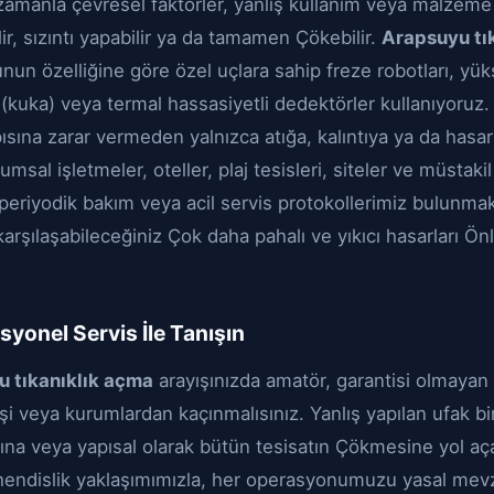
 zamanla çevresel faktörler, yanlış kullanım veya malzem
ir, sızıntı yapabilir ya da tamamen Çökebilir.
Arapsuyu tı
unun özelliğine göre özel uçlara sahip freze robotları, yük
(kuka) veya termal hassasiyetli dedektörler kullanıyoruz.
pısına zarar vermeden yalnızca atığa, kalıntıya ya da hasar
msal işletmeler, oteller, plaj tesisleri, siteler ve müstakil
 periyodik bakım veya acil servis protokollerimiz bulunmak
arşılaşabileceğiniz Çok daha pahalı ve yıkıcı hasarları Ö
yonel Servis İle Tanışın
 tıkanıklık açma
arayışınızda amatör, garantisi olmayan 
i veya kurumlardan kaçınmalısınız. Yanlış yapılan ufak b
na veya yapısal olarak bütün tesisatın Çökmesine yol açabi
hendislik yaklaşımımızla, her operasyonumuzu yasal mevz