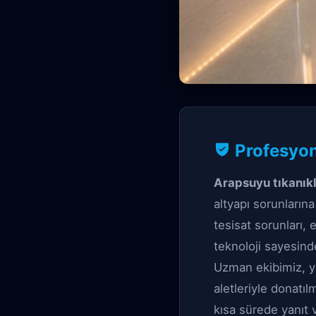
Profesyonel Tıkan
Profesyon
Arapsuyu
Arapsuyu tıkanık
altyapı sorunların
tesisat sorunları,
teknoloji sayesind
Uzman ekibimiz, yü
aletleriyle donatıl
kısa sürede yanıt 