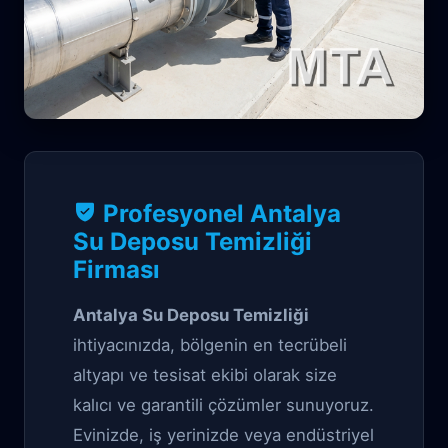
Sıhhi Tesisat Garantili çözüm
Profesyonel Antalya
Antalya Su Deposu
Su Deposu Temizliği
Firması
Temizliği
Antalya Su Deposu Temizliği
ihtiyacınızda, bölgenin en tecrübeli
altyapı ve tesisat ekibi olarak size
kalıcı ve garantili çözümler sunuyoruz.
Evinizde, iş yerinizde veya endüstriyel