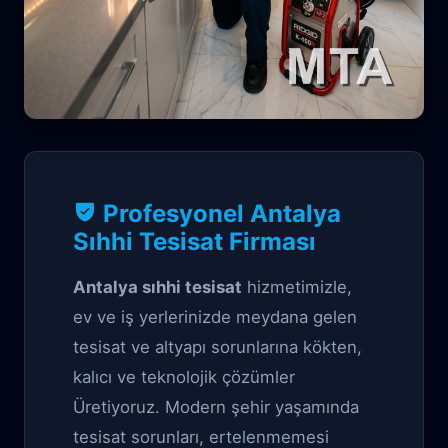
Profesyonel Tıkanıklık Açma çözüm
Profesyonel Antalya
Antalya Sıhhi
Sıhhi Tesisat Firması
Tesisat
Antalya sıhhi tesisat
hizmetimizle,
ev ve iş yerlerinizde meydana gelen
tesisat ve altyapı sorunlarına kökten,
kalıcı ve teknolojik çözümler
Üretiyoruz. Modern şehir yaşamında
tesisat sorunları, ertelenmemesi