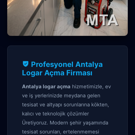
Profesyonel Tıkanıklık Açma çözüm
Profesyonel Antalya
Antalya Logar
Logar Açma Firması
Açma
Antalya logar açma
hizmetimizle, ev
ve iş yerlerinizde meydana gelen
tesisat ve altyapı sorunlarına kökten,
kalıcı ve teknolojik çözümler
Üretiyoruz. Modern şehir yaşamında
tesisat sorunları, ertelenmemesi