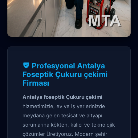
Profesyonel Tıkanıklık Açma çözüm
Profesyonel Antalya
Antalya Foseptik
Foseptik Çukuru çekimi
Firması
Çukuru çekimi
Antalya foseptik Çukuru çekimi
hizmetimizle, ev ve iş yerlerinizde
meydana gelen tesisat ve altyapı
sorunlarına kökten, kalıcı ve teknolojik
çözümler Üretiyoruz. Modern şehir