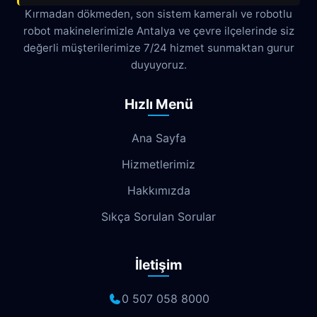
Çamyuva
Çaybaşı
Çığlık
Kırmadan dökmeden, son sistem kameralı ve robotlu
robot makinelerimizle Antalya ve çevre ilçelerinde siz
Cumhuriyet
Demircikara
Deniz
değerli müşterilerimize 7/24 hizmet sunmaktan gurur
Dokuma
Döşemealtı
Doyran
duyuyoruz.
Duacı
Düden
Düdenbaşı
Hızlı Menü
Duraliler
Dutlubahçe
Elmalı
Ana Sayfa
Emek
Emniyet
Erenköy
Hizmetlerimiz
Ermenek
Esentepe
Eskisanayi
Hakkımızda
Etiler
Fabrikalar
Fatih
Fener
Sıkça Sorulan Sorular
Fettahlı
Fevziçakmak
Gebizli
İletişim
Gençlik
Geyikbayırı
Göksu
Göynük
Güloluk
Gülveren
0 507 058 8000