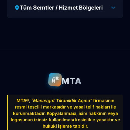
Tüm Semtler / Hizmet Bölgeleri
Antalya
Manavgat
Side
Ahatlı
Alanya
Akdenizsanayi
Aksu
Altındağ
Altınkum
Altınova
Arapsuyu
Aşağıkaraman
MTA
Avnitolunay
Avsallar
Bahçelievler
Bahtılı
Balbey
Barış
Bayındır
MTA®
,
"Manavgat Tıkanıklık Açma"
firmasının
resmi tescilli markasıdır ve yasal telif hakları ile
Belek
Boğazkent
Beldibi
korunmaktadır. Kopyalanması, isim hakkının veya
Çağlayan
Çakırlar
Çankaya
logosunun izinsiz kullanılması kesinlikle yasaktır ve
hukuki işleme tabidir.