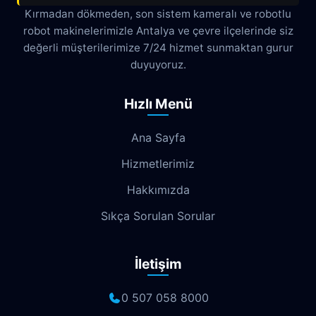
Çamyuva
Çaybaşı
Çığlık
Kırmadan dökmeden, son sistem kameralı ve robotlu
robot makinelerimizle Antalya ve çevre ilçelerinde siz
Cumhuriyet
Demircikara
Deniz
değerli müşterilerimize 7/24 hizmet sunmaktan gurur
Dokuma
Döşemealtı
Doyran
duyuyoruz.
Duacı
Düden
Düdenbaşı
Hızlı Menü
Duraliler
Dutlubahçe
Elmalı
Ana Sayfa
Emek
Emniyet
Erenköy
Hizmetlerimiz
Ermenek
Esentepe
Eskisanayi
Hakkımızda
Etiler
Fabrikalar
Fatih
Fener
Sıkça Sorulan Sorular
Fettahlı
Fevziçakmak
Gebizli
İletişim
Gençlik
Geyikbayırı
Göksu
Göynük
Güloluk
Gülveren
0 507 058 8000