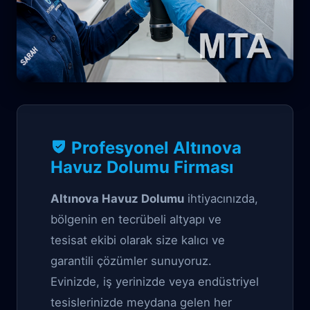
Su Nakli Garantili çözüm
Profesyonel Altınova
Altınova Havuz
Havuz Dolumu Firması
Dolumu
Altınova Havuz Dolumu
ihtiyacınızda,
bölgenin en tecrübeli altyapı ve
tesisat ekibi olarak size kalıcı ve
garantili çözümler sunuyoruz.
Evinizde, iş yerinizde veya endüstriyel
tesislerinizde meydana gelen her