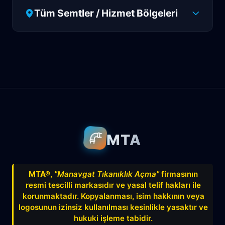
Tüm Semtler / Hizmet Bölgeleri
Antalya
Manavgat
Side
Ahatlı
Alanya
Akdenizsanayi
Aksu
Altındağ
Altınkum
Altınova
Arapsuyu
Aşağıkaraman
MTA
Avnitolunay
Avsallar
Bahçelievler
Bahtılı
Balbey
Barış
Bayındır
MTA®
,
"Manavgat Tıkanıklık Açma"
firmasının
resmi tescilli markasıdır ve yasal telif hakları ile
Belek
Boğazkent
Beldibi
korunmaktadır. Kopyalanması, isim hakkının veya
Çağlayan
Çakırlar
Çankaya
logosunun izinsiz kullanılması kesinlikle yasaktır ve
hukuki işleme tabidir.