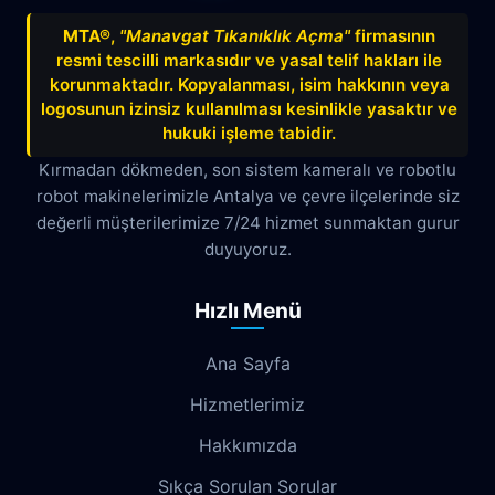
Bahtılı
Balbey
Barış
Bayındır
MTA®
,
"Manavgat Tıkanıklık Açma"
firmasının
resmi tescilli markasıdır ve yasal telif hakları ile
Belek
Boğazkent
Beldibi
korunmaktadır. Kopyalanması, isim hakkının veya
Çağlayan
Çakırlar
Çankaya
logosunun izinsiz kullanılması kesinlikle yasaktır ve
hukuki işleme tabidir.
Çamyuva
Çaybaşı
Çığlık
Kırmadan dökmeden, son sistem kameralı ve robotlu
robot makinelerimizle Antalya ve çevre ilçelerinde siz
Cumhuriyet
Demircikara
Deniz
değerli müşterilerimize 7/24 hizmet sunmaktan gurur
Dokuma
Döşemealtı
Doyran
duyuyoruz.
Duacı
Düden
Düdenbaşı
Hızlı Menü
Duraliler
Dutlubahçe
Elmalı
Ana Sayfa
Emek
Emniyet
Erenköy
Hizmetlerimiz
Ermenek
Esentepe
Eskisanayi
Hakkımızda
Etiler
Fabrikalar
Fatih
Fener
Sıkça Sorulan Sorular