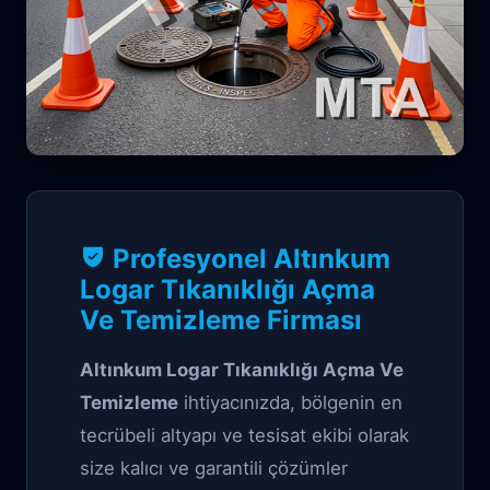
Kanal Garantili çözüm
Profesyonel Altınkum
Altınkum Logar
Logar Tıkanıklığı Açma
Ve Temizleme Firması
Tıkanıklığı Açma
Ve Temizleme
Altınkum Logar Tıkanıklığı Açma Ve
Temizleme
ihtiyacınızda, bölgenin en
tecrübeli altyapı ve tesisat ekibi olarak
size kalıcı ve garantili çözümler