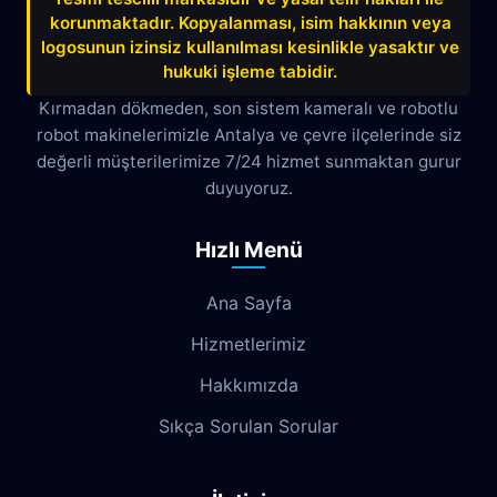
korunmaktadır. Kopyalanması, isim hakkının veya
Çağlayan
Çakırlar
Çankaya
logosunun izinsiz kullanılması kesinlikle yasaktır ve
hukuki işleme tabidir.
Çamyuva
Çaybaşı
Çığlık
Kırmadan dökmeden, son sistem kameralı ve robotlu
robot makinelerimizle Antalya ve çevre ilçelerinde siz
Cumhuriyet
Demircikara
Deniz
değerli müşterilerimize 7/24 hizmet sunmaktan gurur
Dokuma
Döşemealtı
Doyran
duyuyoruz.
Duacı
Düden
Düdenbaşı
Hızlı Menü
Duraliler
Dutlubahçe
Elmalı
Ana Sayfa
Emek
Emniyet
Erenköy
Hizmetlerimiz
Ermenek
Esentepe
Eskisanayi
Hakkımızda
Etiler
Fabrikalar
Fatih
Fener
Sıkça Sorulan Sorular
Fettahlı
Fevziçakmak
Gebizli